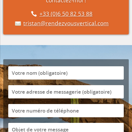
contactez-moi !
+33 (0)6 50 82 53 88
tristan@rendezvousvertical.com