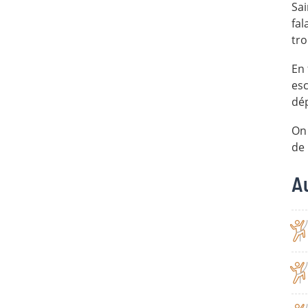
Sai
fal
tro
En 
esc
dép
On 
de 
A