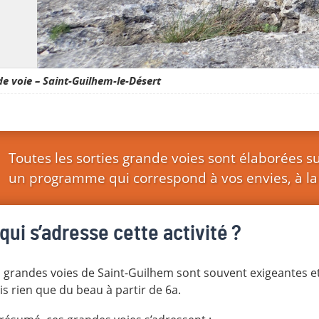
e voie – Saint-Guilhem-le-Désert
Toutes les sorties grande voies sont élaborées 
un programme qui correspond à vos envies, à la 
qui s’adresse cette activité ?
 grandes voies de Saint-Guilhem sont souvent exigeantes et p
s rien que du beau à partir de 6a.