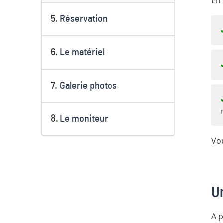
En 
Réservation
Le matériel
Galerie photos
Le moniteur
Vou
U
A p