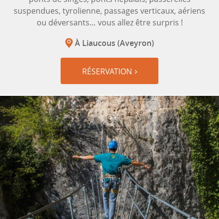
suspendues, tyrolienne, passages verticaux, aériens
ou déversants… vous allez être surpris !
À Liaucous (Aveyron)
RÉSERVATION