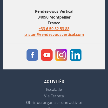
Rendez-vous Vertical
34090 Montpellier
France
+33 6 50 82 53 88
tristan@rendezvousvertical.com
ACTIVITÉS
Escalade
Via Ferrata
Offrir ou organiser une activité