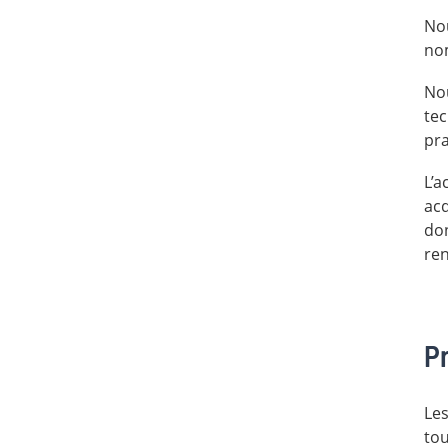
Nou
nom
Nou
tec
pra
L’a
acq
don
ren
Pr
Les
tou