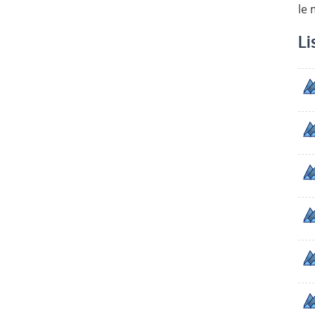
le
Li