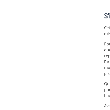
S'
Cet
exi
Pou
que
rep
l’a
mot
pro
Que
pon
hau
Ava