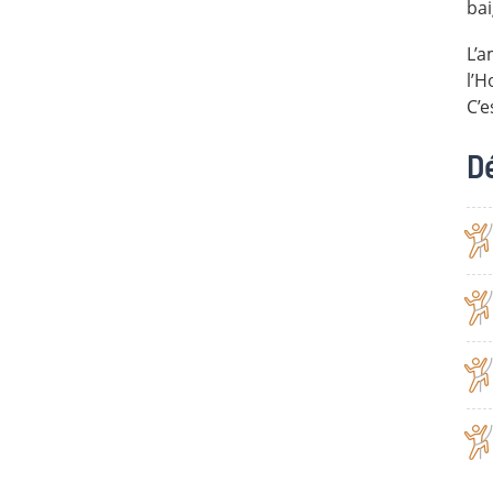
bai
L’a
l’H
C’e
Dé