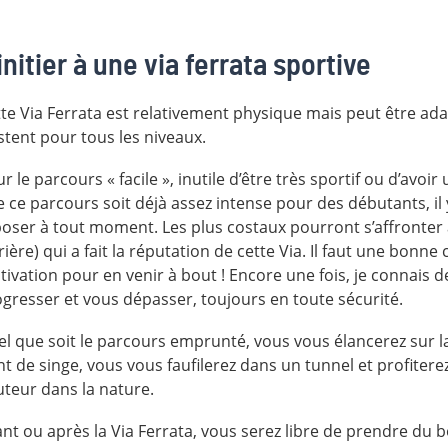
initier à une via ferrata sportive
te Via Ferrata est relativement physique mais peut être ad
stent pour tous les niveaux.
r le parcours « facile », inutile d’être très sportif ou d’avo
 ce parcours soit déjà assez intense pour des débutants, i
oser à tout moment. Les plus costaux pourront s’affronter à
rrière) qui a fait la réputation de cette Via. Il faut une bo
ivation pour en venir à bout ! Encore une fois, je connais d
gresser et vous dépasser, toujours en toute sécurité.
l que soit le parcours emprunté, vous vous élancerez sur la 
t de singe, vous vous faufilerez dans un tunnel et profitere
teur dans la nature.
nt ou après la Via Ferrata, vous serez libre de prendre du b