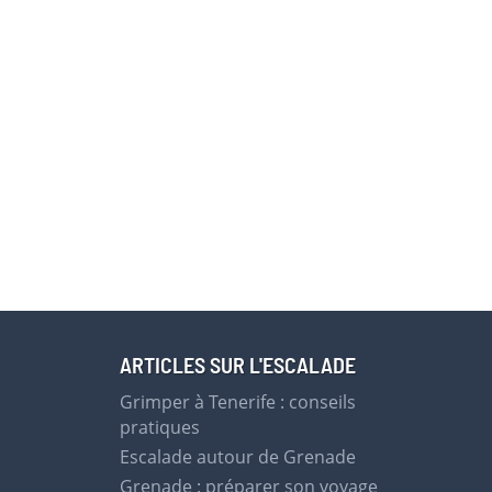
ARTICLES SUR L'ESCALADE
Grimper à Tenerife : conseils
pratiques
Escalade autour de Grenade
Grenade : préparer son voyage