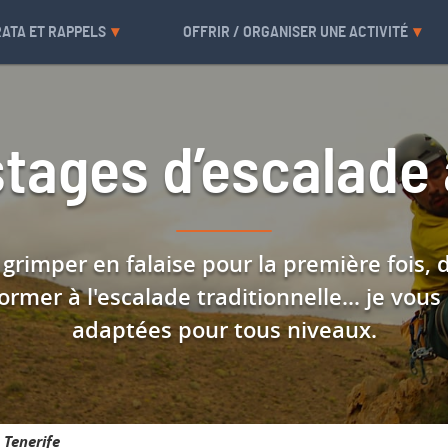
RATA ET RAPPELS
OFFRIR / ORGANISER UNE ACTIVITÉ
stages d’escalade 
grimper en falaise pour la première fois
ormer à l'escalade traditionnelle... je vou
adaptées pour tous niveaux.
 Tenerife