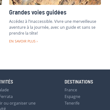
Grandes voies guidées
Accédez à l’inaccessible. Vivre une merveilleuse
aventure à la journée, avec un guide et sans se
prendre la tête!
EN SAVOIR PLUS
IVITÉS
DESTINATIONS
alade
France
Ferrata
Espagne
rir ou organiser une
Tenerife
vité