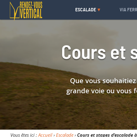
ESCALADE
VIA FER
Cours et 
Que vous souhaitiez 
grande voie ou vous f
Vous êtes ici :
Accueil
›
Escalade
›
Cours et stages d’escalade à