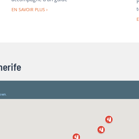
P
t
EN SAVOIR PLUS
E
nerife